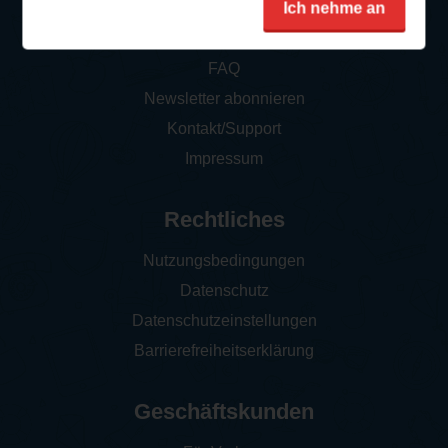
Ich nehme an
So funktioniert‘s
FAQ
Newsletter abonnieren
Kontakt/Support
Impressum
Rechtliches
Nutzungsbedingungen
Datenschutz
Datenschutzeinstellungen
Barrierefreiheitserklärung
Geschäftskunden