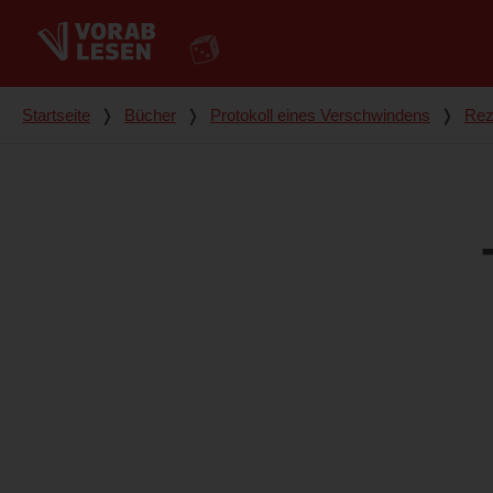
Du bist hier
Startseite
❭
Bücher
❭
Protokoll eines Verschwindens
❭
Rez