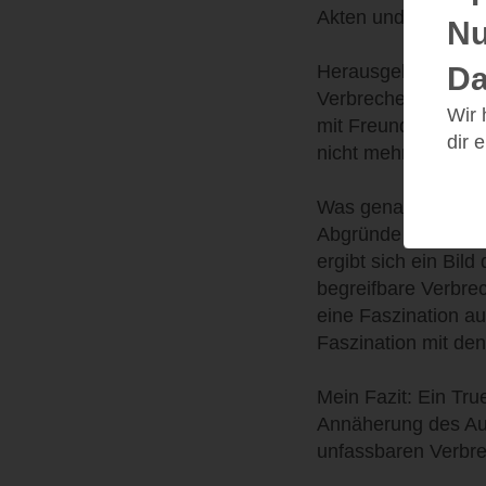
Akten und spricht 
Nu
Herausgekommen ist
Da
Verbrechens, das F
Wir
mit Freunden von F
dir 
nicht mehr lebend v
Was genau geschehe
Abgründe des Täter
ergibt sich ein Bil
begreifbare Verbre
eine Faszination a
Faszination mit den
Mein Fazit: Ein Tr
Annäherung des Aut
unfassbaren Verbre