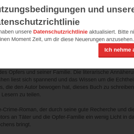
mit den Angehörigen des Opfers aber auch dem Täter.
tzungsbedingungen und unser
 eine Art Protokoll, die dem Wunsch entsprungen ist, e
tenschutzrichtlinie
abio, der unscheinbare Täter, nur unzureichend schilder
 haben unsere
Datenschutzrichtlinie
aktualisiert. Bitte 
abio aber auch von Gabriel, dem jungen Mann, der die
einen Moment Zeit, um dir diese Neuerungen anzusehen.
erlassen wird, lassen einige Fragen offen.
Ich nehme 
n ist, lässt sich nur vermuten, doch in den Gespräche
s ein wenig offenbar und durch die Treffen mit der Schw
d des Opfers und seiner Familie. Die literarische Annäher
chen liest sich spannend und das Wissen um die Echtheit
us, die den Autor bewogen hat, dieses Buch zu schreibe
 Lesern zu teilen.
ue-Crime-Roman, der durch seine gute Recherche und di
ors an Täter und die Opfer-Familie ein wenig Licht in d
chens bringt.