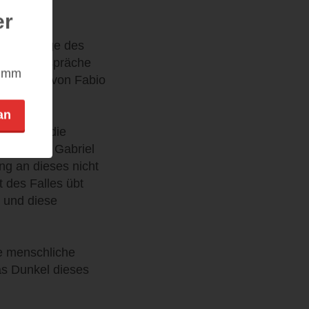
er
ine Abfolge des
t. Die Gespräche
nimm
 Wohnung von Fabio
an
n werden die
ester von Gabriel
ung an dieses nicht
 des Falles übt
n und diese
e menschliche
as Dunkel dieses