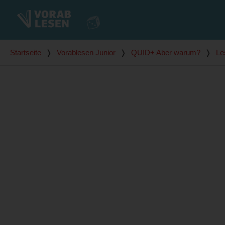
Du bist hier
Startseite
❭
Vorablesen Junior
❭
QUID+ Aber warum?
❭
Le