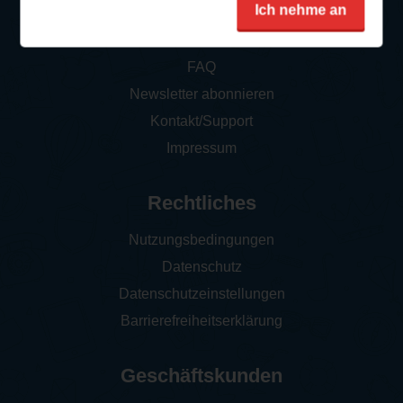
Service
Ich nehme an
So funktioniert‘s
FAQ
Newsletter abonnieren
Kontakt/Support
Impressum
Rechtliches
Nutzungsbedingungen
Datenschutz
Datenschutzeinstellungen
Barrierefreiheitserklärung
Geschäftskunden