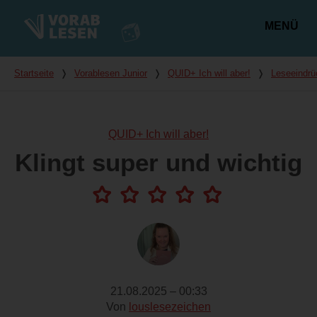
MENÜ
Hauptmenü
Du bist hier
Startseite
❭
Vorablesen Junior
❭
QUID+ Ich will aber!
❭
Leseeindrü
QUID+ Ich will aber!
Klingt super und wichtig
21.08.2025 – 00:33
Von
louslesezeichen