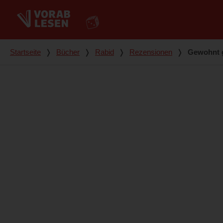
Du bist hier
Startseite
❭
Bücher
❭
Rabid
❭
Rezensionen
❭
Gewohnt g