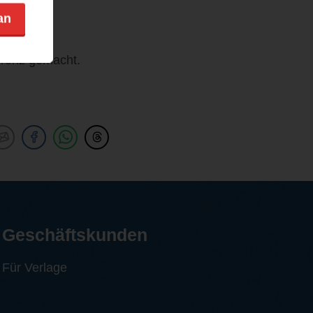
an
o
rrenz gemacht.
Geschäftskunden
Für Verlage