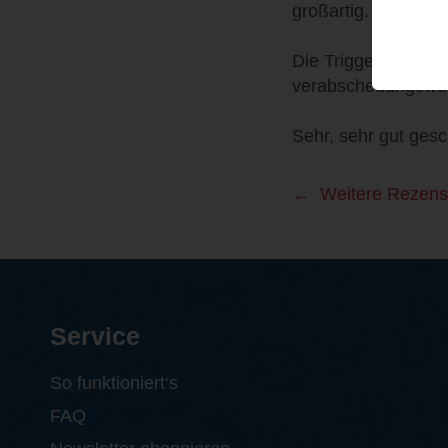
großartig.
Die Triggerwarnung
verabscheuungswürd
Sehr, sehr gut ges
Weitere Rezens
Service
So funktioniert‘s
FAQ