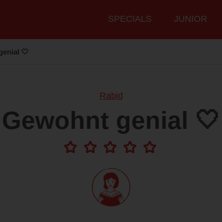
Hauptmenü
SPECIALS
JUNIOR
enial 🤍
Rabid
Gewohnt genial 🤍