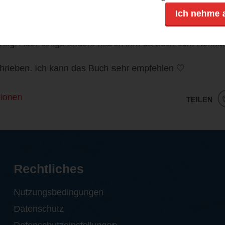
Ich nehme 
 zu Beginn ist ernst zunehmen. Besonders Burke war s
ig. Aber einige andere haben ihm da auch echt Konku
chrieben. Ich kann das Buch sehr empfehlen 🤍
ionen
TEILEN
Rechtliches
Nutzungsbedingungen
Datenschutz