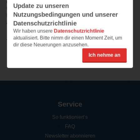
dieser 1. Teil super gefallen. Die unterschiedlichsten
Update zu unseren
Überraschungseffekte machten es mir nicht leicht das
Nutzungsbedingungen und unserer
Buch aus der Hand zu legen. Ich kann diesen Thriller
absolut empfehlen.
Datenschutzrichtlinie
Wir haben unsere
Datenschutzrichtlinie
aktualisiert. Bitte nimm dir einen Moment Zeit, um
TEILEN
dir diese Neuerungen anzusehen.
Ich nehme an
Weitere Rezensionen
Service
So funktioniert‘s
FAQ
Newsletter abonnieren