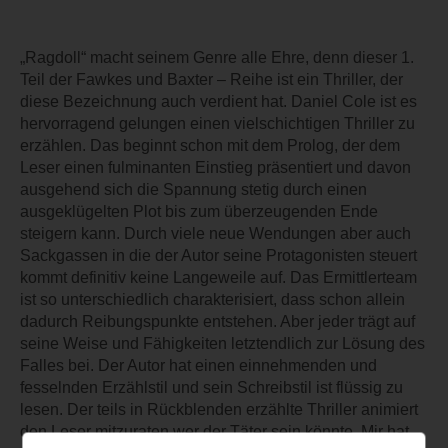
„Ragdoll“ macht seinem Genre alle Ehre, denn dieser 1.
Teil der Fawkes und Baxter – Reihe ist ein Thriller, der
diese Bezeichnung auch verdient hat. Daniel Cole ist es
hervorragend gelungen einen vielschichtigen Thriller zu
erzählen. Das beginnt schon mit dem Prolog, der dem
Leser einen fulminanten Einstieg präsentiert und davon
ausgehend sich die Spannung stetig durch einen
ausgeklügelten Plot bis zum überzeugenden Ende
steigern kann. Durch viele neue Wendungen aber auch
Sackgassen in die der Autor seine Protagonisten steuert
kommt definitiv keine Langeweile auf. Das Ermittlerteam
ist so unterschiedlich charakterisiert, dass schon allein
dadurch Reibungspunkte entstehen. Aber jeder trägt auf
seine Weise und Fähigkeiten letztendlich zur Lösung des
Falles bei. Der Autor hat einen einnehmenden und
fesselnden Erzählstil und sein Schreibstil ist flüssig zu
lesen. Der teils in Rückblenden erzählte Thriller animiert
den Leser mitzuraten wer der Täter sein könnte. Mir hat