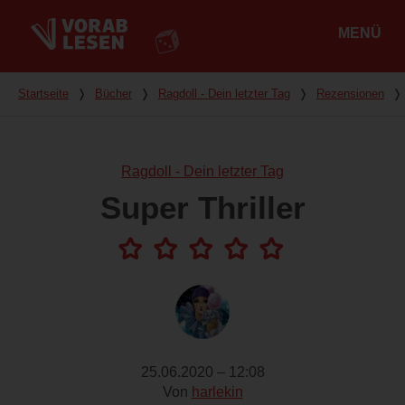
MENÜ
Hauptmenü
Du bist hier
Startseite
❭
Bücher
❭
Ragdoll - Dein letzter Tag
❭
Rezensionen
❭
Ragdoll - Dein letzter Tag
Super Thriller
25.06.2020 – 12:08
Von
harlekin