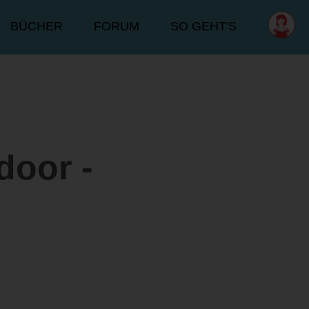
BÜCHER
FORUM
SO GEHT'S
door -