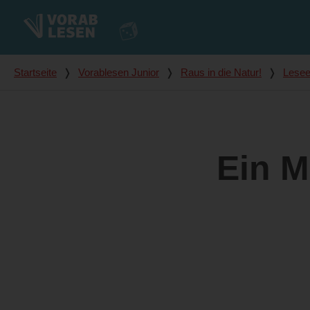
Du bist hier
Startseite
❭
Vorablesen Junior
❭
Raus in die Natur!
❭
Lesee
Ein M