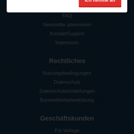
Ich nehme an
So funktioniert‘s
FAQ
Newsletter abonnieren
Kontakt/Support
Impressum
Rechtliches
Nutzungsbedingungen
Datenschutz
Datenschutzeinstellungen
Barrierefreiheitserklärung
Geschäftskunden
Für Verlage