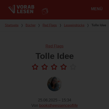
MENÜ
Hauptmenü
Du bist hier
Startseite
❭
Bücher
❭
Red Flags
❭
Leseeindrücke
❭
Tolle Idee
Red Flags
Tolle Idee
25.06.2025 – 15:34
Von
bookstheessenceoflife