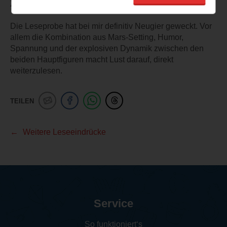
Zeitdruck und Überlebenskampf.
Die Leseprobe hat bei mir definitiv Neugier geweckt. Vor
allem die Kombination aus Mars-Setting, Humor,
Spannung und der explosiven Dynamik zwischen den
beiden Hauptfiguren macht Lust darauf, direkt
weiterzulesen.
TEILEN
Weitere Leseeindrücke
Service
So funktioniert‘s