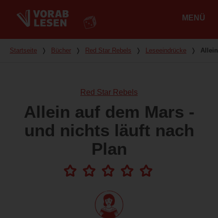
MENÜ
Hauptmenü
Du bist hier
Startseite
❭
Bücher
❭
Red Star Rebels
❭
Leseeindrücke
❭
Allei
Red Star Rebels
Allein auf dem Mars -
und nichts läuft nach
Plan