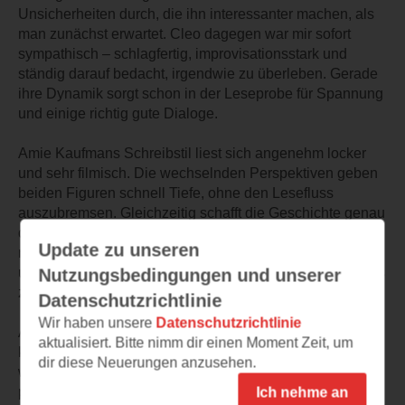
Unsicherheiten durch, die ihn interessanter machen, als
man zunächst erwartet. Cleo dagegen war mir sofort
sympathisch – schlagfertig, improvisationsstark und
ständig darauf bedacht, irgendwie zu überleben. Gerade
ihre Dynamik sorgt schon in der Leseprobe für Spannung
und einige richtig gute Dialoge.
Amie Kaufmans Schreibstil liest sich angenehm locker
und sehr filmisch. Die wechselnden Perspektiven geben
beiden Figuren schnell Tiefe, ohne den Lesefluss
auszubremsen. Gleichzeitig schafft die Geschichte genau
das, was ich bei einem solchen Setting erwarte: Man
Update zu unseren
möchte sofort wissen, was hinter der Evakuierung steckt
und warum Hunter und Cleo plötzlich allein auf dem Mars
Nutzungsbedingungen und unserer
zurückbleiben.
Datenschutzrichtlinie
Wir haben unsere
Datenschutzrichtlinie
Auch das Cover gefällt mir ausgesprochen gut. Das
aktualisiert. Bitte nimm dir einen Moment Zeit, um
kräftige Rot transportiert die Mars-Atmosphäre sofort und
dir diese Neuerungen anzusehen.
wirkt gleichzeitig dynamisch und ein wenig bedrohlich –
passend zu der Mischung aus Weltraumabenteuer,
Ich nehme an