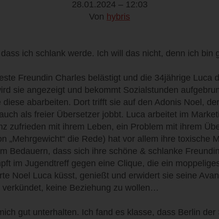
28.01.2024 – 12:03
Von
hybris
dass ich schlank werde. Ich will das nicht, denn ich bin g
este Freundin Charles belästigt und die 34jährige Luca 
 wird sie angezeigt und bekommt Sozialstunden aufgebru
 diese abarbeiten. Dort trifft sie auf den Adonis Noel, d
 auch als freier Übersetzer jobbt. Luca arbeitet im Marke
ganz zufrieden mit ihrem Leben, ein Problem mit ihrem Üb
n „Mehrgewicht“ die Rede) hat vor allem ihre toxische M
oßem Bedauern, dass sich ihre schöne & schlanke Freund
ämpft im Jugendtreff gegen eine Clique, die ein moppeli
erte Noel Luca küsst, genießt und erwidert sie seine Avan
er verkündet, keine Beziehung zu wollen…
mich gut unterhalten. Ich fand es klasse, dass Berlin der