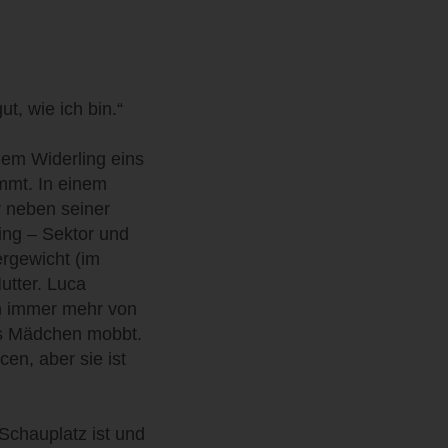
ut, wie ich bin.“
dem Widerling eins
mmt. In einem
er neben seiner
ting – Sektor und
ergewicht (im
utter. Luca
in immer mehr von
ges Mädchen mobbt.
cen, aber sie ist
 Schauplatz ist und