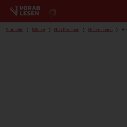
Du bist hier
Startseite
❭
Bücher
❭
Run For Love
❭
Rezensionen
❭
He