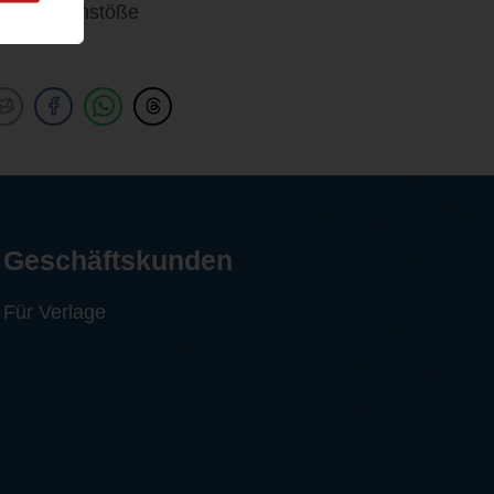
olle Denkanstöße
Geschäftskunden
Für Verlage