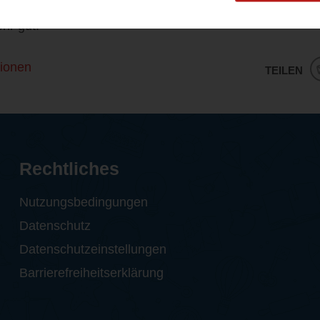
rungen der Autorin besonders authentisch ist und wertv
ehr gut!
ionen
TEILEN
Rechtliches
Nutzungsbedingungen
Datenschutz
Datenschutzeinstellungen
Barrierefreiheitserklärung