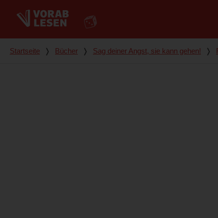
Du bist hier
Startseite
❭
Bücher
❭
Sag deiner Angst, sie kann gehen!
❭