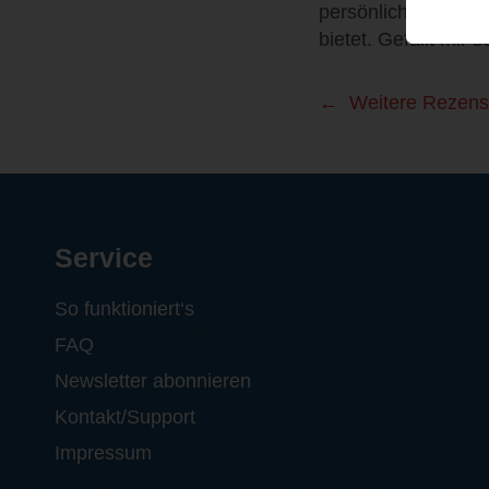
persönlichen Erfah
bietet. Gefällt mir s
Weitere Rezens
Service
So funktioniert‘s
FAQ
Newsletter abonnieren
Kontakt/Support
Impressum