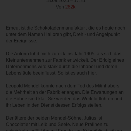
18.09.2023 – 17:21
Von
282k
Erneut ist die Schokoladenmanufaktur , die es heute noch
unter dem Namen Halloren gibt, Dreh - und Angelpunkt
der Ereignisse.
Die Autorin führt mich zurück ins Jahr 1905, als sich das
Kleinunternehmen zur Fabrik entwickelt. Der Erfolg eines
Unternehmens wird stark durch die Inhaber und deren
Lebensläufe beeinflusst. So ist es auch hier.
Leopold Mendel konnte nach dem Tod des Mitinhabers
die Mehrheit an der Fabrik erlangen. Die Erwartungen an
die Söhne sind klar. Sie werden das Werk fortführen und
ihr Leben in den Dienst dessen Erfolgs stellen.
Der ältere der beiden Mendel-Söhne, Julius ist
Chocolatier mit Leib und Seele. Neue Pralinen zu
entwickeln, erfüllt ihn mit Freude, am Schreibtisch sitzen