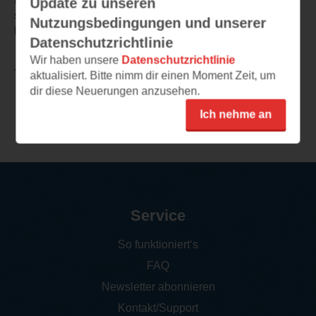
Update zu unseren
spannend geschrieben, flüssig zu lesen und auch
Nutzungsbedingungen und unserer
bestens geeignet zum Vorlesen!
Datenschutzrichtlinie
Wir haben unsere
Datenschutzrichtlinie
TEILEN
aktualisiert. Bitte nimm dir einen Moment Zeit, um
dir diese Neuerungen anzusehen.
Ich nehme an
Weitere Rezensionen
Service
So funktioniert‘s
FAQ
Newsletter abonnieren
Kontakt/Support