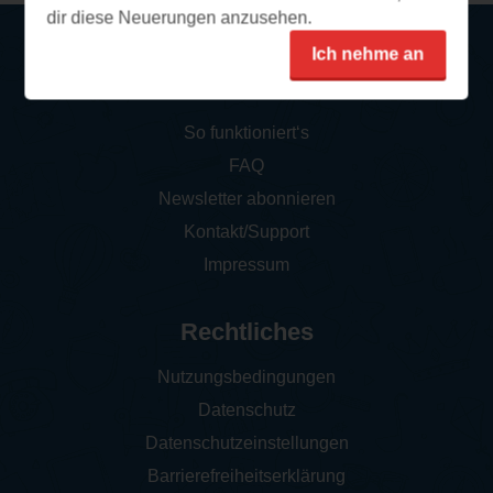
dir diese Neuerungen anzusehen.
Ich nehme an
Service
So funktioniert‘s
FAQ
Newsletter abonnieren
Kontakt/Support
Impressum
Rechtliches
Nutzungsbedingungen
Datenschutz
Datenschutzeinstellungen
Barrierefreiheitserklärung