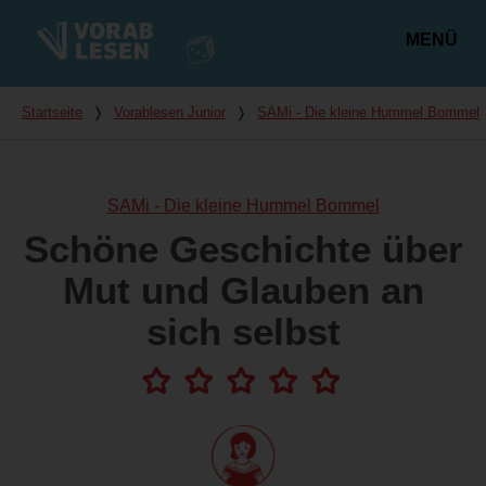
MENÜ
Hauptmenü
Du bist hier
Startseite
❭
Vorablesen Junior
❭
SAMi - Die kleine Hummel Bommel
SAMi - Die kleine Hummel Bommel
Schöne Geschichte über
Mut und Glauben an
sich selbst