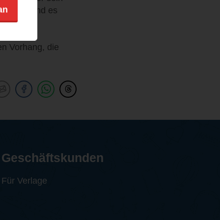
an
en und fand es
endete.
en Vorhang, die
Geschäftskunden
Für Verlage