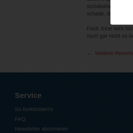
sozialistisches He
schade, dass sein 
Fazit: Eine sehr hö
noch gar nicht so la
Weitere Rezens
Service
So funktioniert‘s
FAQ
Newsletter abonnieren