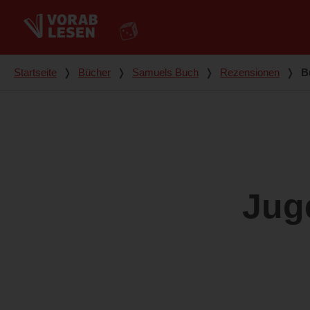
Du bist hier
Startseite
❭
Bücher
❭
Samuels Buch
❭
Rezensionen
❭
B
Jug