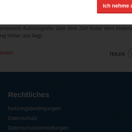
Ich nehme 
imatland und seinen Werdegang zum Schauspieler erfahr
Buch mit seiner Auswanderung nach Deutschland 1989 
renswerte Autobiografie über eine Zeit hinter dem eisern
ng hinter uns liegt.
ionen
TEILEN
Rechtliches
Nutzungsbedingungen
Datenschutz
Datenschutzeinstellungen