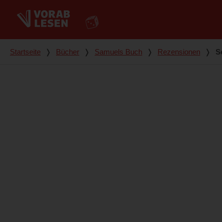
Du bist hier
Startseite
❭
Bücher
❭
Samuels Buch
❭
Rezensionen
❭
S