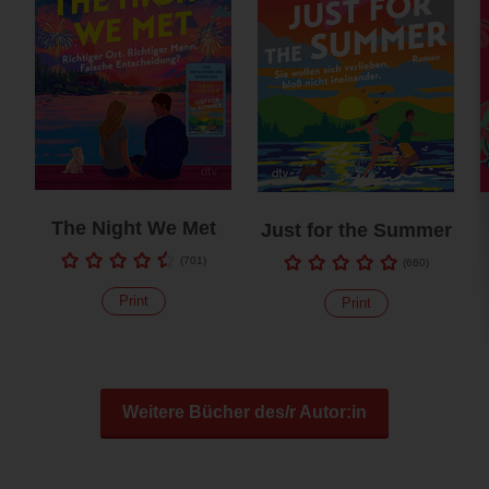
The Night We Met
Just for the Summer
(
701
)
(
660
)
Print
Print
Weitere Bücher des/r Autor:in