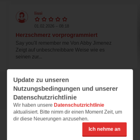
lissi
01.02.2026 – 08:18
Herzschmerz vorprogrammiert
Say you'll remember me Von Abby Jimenez
Zeigt auf unbeschreibbare Weise wie es
seinen zur...
Update zu unseren
Alle 208 Rezensionen anzeigen
Nutzungsbedingungen und unserer
Datenschutzrichtlinie
Wir haben unsere
Datenschutzrichtlinie
aktualisiert. Bitte nimm dir einen Moment Zeit, um
dir diese Neuerungen anzusehen.
Leseeindrücke
Ich nehme an