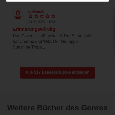
madamski
23.06.2025 – 15:31
Erinnerungswürdig
Das Cover ist süß gestaltet. Der Schreibstil
hat Charme und Witz. Der Grumpy x
Sunshine Trope...
Alle 517 Leseeindrücke anzeigen
Weitere Bücher des Genres