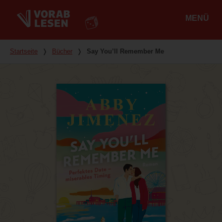
MENÜ
Hauptmenü
Du bist hier
Startseite
❭
Bücher
❭
Say You’ll Remember Me