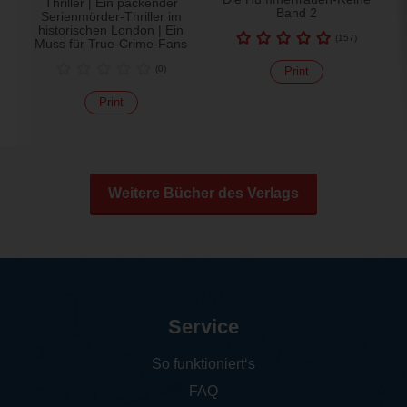
Thriller | Ein packender
Band 2
Serienmörder-Thriller im
historischen London | Ein
(
157
)
Muss für True-Crime-Fans
(
0
)
Print
Print
Weitere Bücher des Verlags
Service
So funktioniert‘s
FAQ