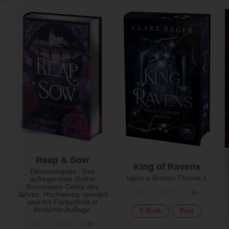
Reap & Sow
King of Ravens
Dämonenpakt - Das
Upon a Broken Throne 1
aufregendste Gothic
Romantasy-Debüt des
(
0
)
Jahres. Hochwertig veredelt
und mit Farbschnitt in
limitierter Auflage.
E-Book
Print
(
0
)