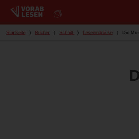
Du bist hier
Startseite
❭
Bücher
❭
Schnitt
❭
Leseeindrücke
❭
Die Mon
D