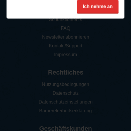
Service
Ich nehme an
So funktioniert‘s
FAQ
Newsletter abonnieren
Kontakt/Support
Impressum
Rechtliches
Nutzungsbedingungen
Datenschutz
Datenschutzeinstellungen
Barrierefreiheitserklärung
Geschäftskunden