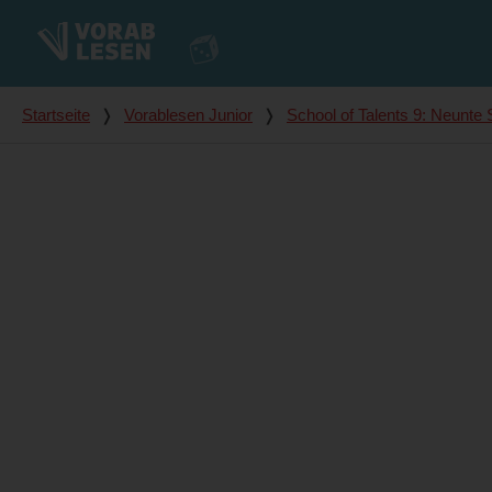
Du bist hier
Startseite
❭
Vorablesen Junior
❭
School of Talents 9: Neunte 