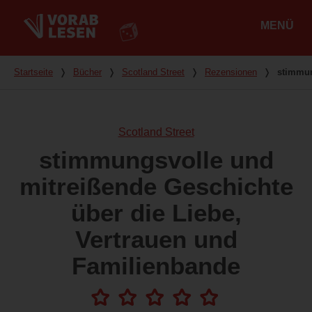
MENÜ
Hauptmenü
Du bist hier
Startseite
❭
Bücher
❭
Scotland Street
❭
Rezensionen
❭
stimmun
Scotland Street
stimmungsvolle und
mitreißende Geschichte
über die Liebe,
Vertrauen und
Familienbande