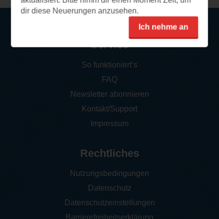
aktualisiert. Bitte nimm dir einen Moment Zeit, um
dir diese Neuerungen anzusehen.
Ich nehme an
Service
So funktioniert‘s
FAQ
Newsletter abonnieren
Kontakt/Support
Impressum
Rechtliches
Nutzungsbedingungen
Datenschutz
Datenschutzeinstellungen
Barrierefreiheitserklärung