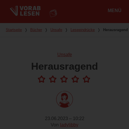
MENÜ
Hauptmenü
Du bist hier
Startseite
❭
Bücher
❭
Unsafe
❭
Leseeindrücke
❭
Herausragend
Unsafe
Herausragend
23.06.2023 – 10:22
Von
ladylibby