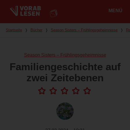
MENÜ
Hauptmenü
Du bist hier
Startseite
❭
Bücher
❭
Season Sisters – Frühlingsgeheimnisse
❭
Re
Season Sisters – Frühlingsgeheimnisse
Familiengeschichte auf
zwei Zeitebenen