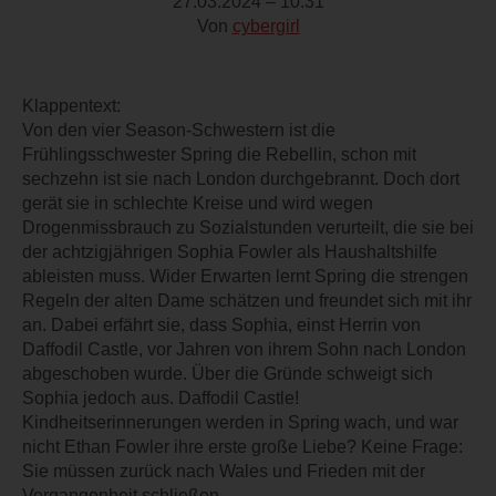
27.03.2024 – 10:31
Von
cybergirl
Klappentext:
Von den vier Season-Schwestern ist die
Frühlingsschwester Spring die Rebellin, schon mit
sechzehn ist sie nach London durchgebrannt. Doch dort
gerät sie in schlechte Kreise und wird wegen
Drogenmissbrauch zu Sozialstunden verurteilt, die sie bei
der achtzigjährigen Sophia Fowler als Haushaltshilfe
ableisten muss. Wider Erwarten lernt Spring die strengen
Regeln der alten Dame schätzen und freundet sich mit ihr
an. Dabei erfährt sie, dass Sophia, einst Herrin von
Daffodil Castle, vor Jahren von ihrem Sohn nach London
abgeschoben wurde. Über die Gründe schweigt sich
Sophia jedoch aus. Daffodil Castle!
Kindheitserinnerungen werden in Spring wach, und war
nicht Ethan Fowler ihre erste große Liebe? Keine Frage:
Sie müssen zurück nach Wales und Frieden mit der
Vergangenheit schließen.