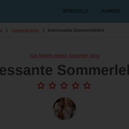
Hauptmenü
SPECIALS
JUNIOR
ng
❭
Leseeindrücke
❭
Interessante Sommerlektüre
Sie flogen einen Sommer lang
ressante Sommerle