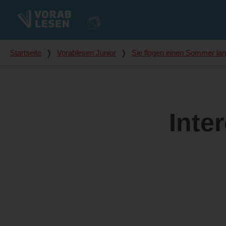
Du bist hier
Startseite
❭
Vorablesen Junior
❭
Sie flogen einen Sommer la
Inte