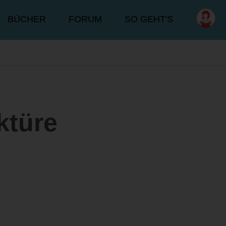
BÜCHER
FORUM
SO GEHT'S
ktüre