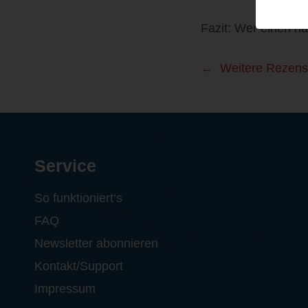
Fazit: Wer einen n
Weitere Rezens
Service
So funktioniert‘s
FAQ
Newsletter abonnieren
Kontakt/Support
Impressum