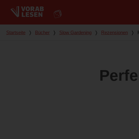
Du bist hier
Startseite
❭
Bücher
❭
Slow Gardening
❭
Rezensionen
❭
Perfe