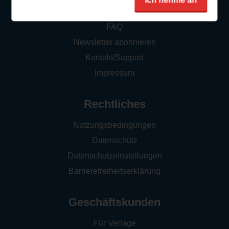
Ich nehme an
So funktioniert‘s
FAQ
Newsletter abonnieren
Kontakt/Support
Impressum
Rechtliches
Nutzungsbedingungen
Datenschutz
Datenschutzeinstellungen
Barrierefreiheitserklärung
Geschäftskunden
Für Verlage