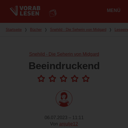
MENÜ
Hauptmenü
Du bist hier
Startseite
❭
Bücher
❭
Snehild - Die Seherin von Midgard
❭
Leseein
Snehild - Die Seherin von Midgard
Beeindruckend
06.07.2023 – 11:11
Von
anjulje12