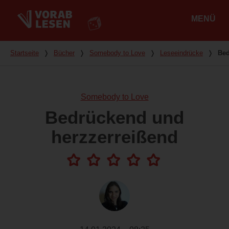
MENÜ
Hauptmenü
Du bist hier
Startseite
❭
Bücher
❭
Somebody to Love
❭
Leseeindrücke
❭
Bed
Somebody to Love
Bedrückend und
herzzerreißend