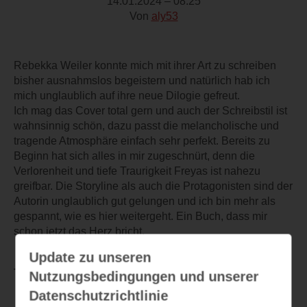
14.01.2024 – 08:25
Von
aly53
Rebekka Weiler konnte mich mit ihrer Art zu schreiben
bisher ausnahmslos begeistern und natürlich hab ich
mich unglaublich auf ihre neue Dilogie gefreut.
Ich mag das Cover total gern und auch der Schreibstil ist
wahnsinnig schön, dazu passt die melancholische und
tragende Atmosphäre einfach sehr perfekt. Bereits zu
Beginn hat sich alles in mir zugeschnürt, denn die
Verlorenheit und tiefe Traurigkeit Freyas ist nahezu
greifbar. Die Storyline als auch die Protagonisten sind der
Autorin unglaublich gut gelungen und ich bin mehr als
gespannt, wie es hier weitergeht. Ein Buch, dass mir
schon jetzt das Herz bricht.
Update zu unseren
TEILEN
Nutzungsbedingungen und unserer
Datenschutzrichtlinie