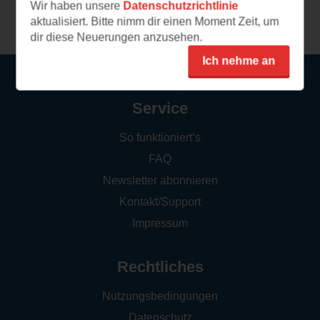
Wir haben unsere
Datenschutzrichtlinie
Weitere Leseeindrücke
aktualisiert. Bitte nimm dir einen Moment Zeit, um
dir diese Neuerungen anzusehen.
Ich nehme an
Service
So funktioniert‘s
FAQ
Newsletter abonnieren
Kontakt/Support
Impressum
Rechtliches
Nutzungsbedingungen
Datenschutz