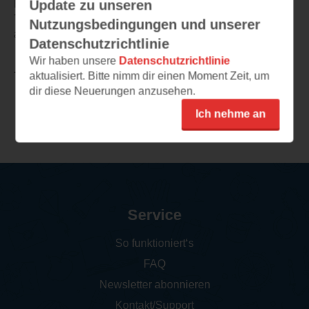
Update zu unseren
Ein Buch, dass für alle die, die sich mit den vorgenannten
Themen wie Trauer auseinandersetzen können, ein
Nutzungsbedingungen und unserer
absolutes Must Have ist!
Datenschutzrichtlinie
Wir haben unsere
Datenschutzrichtlinie
aktualisiert. Bitte nimm dir einen Moment Zeit, um
TEILEN
dir diese Neuerungen anzusehen.
Ich nehme an
Weitere Rezensionen
Service
So funktioniert‘s
FAQ
Newsletter abonnieren
Kontakt/Support