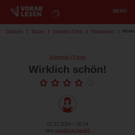
MENÜ
Hauptmenü
Du bist hier
Startseite
❭
Bücher
❭
Someday I'll heal
❭
Rezensionen
❭
Wirkli
Someday I'll heal
Wirklich schön!
02.12.2024 – 20:14
Von
maiglöckchen93