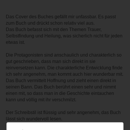
Das Cover des Buches gefällt mir unfassbar. Es passt
zum Buch und drückt schon relativ viel aus.
Das Buch befasst sich mit den Themen Trauer,
Selbstfindung und Heilung, was sicherlich nicht für jeden
etwas ist.
Die Protagonisten sind anschaulich und charakterlich so
gut geschrieben, dass man sich direkt in sie
reinversetzen kann. Die charakterliche Entwicklung finde
ich sehr angenehm, man kommt auch hier wunderbar mit.
Das Buch vermittelt Hoffnung und zieht einen direkt in
seinen Bann. Das Buch berührt einen sehr und nimmt
einen mit, so dass man in die Geschichte eintauchen
kann und völlig mit ihr verschmilzt.
Der Schreibstil ist flüssig und sehr angenehm, das Buch
lässt sich wundervoll lesen.