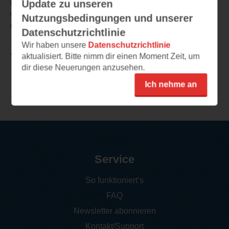
Update zu unseren
konnte dann das Buch kaum aus der Hand legen und
werde den zweiten Teil dann lesen, der leider erst in
Nutzungsbedingungen und unserer
einem Jahr erscheint.
Datenschutzrichtlinie
Wir haben unsere
Datenschutzrichtlinie
aktualisiert. Bitte nimm dir einen Moment Zeit, um
TEILEN
dir diese Neuerungen anzusehen.
Ich nehme an
Weitere Rezensionen
Service
So funktioniert‘s
FAQ
Newsletter abonnieren
Kontakt/Support