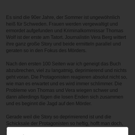
Es sind die 90er Jahre, der Sommer ist ungewöhnlich
heiß für Schweden. Frauen werden vergewaltigt und
ermordet aufgefunden und Kriminalkommissar Thomas
Wolf ist der erste am Tatort. Journalistin Vera Berg wittert
ihre ganz große Story und beide ermitteln parallel und
geraten so in den Fokus des Mörders.
Nach den ersten 100 Seiten war ich geneigt das Buch
abzubrechen, viel zu langatmig, deprimierend und nichts
geht voran. Die Protagonisten reagieren absolut nicht so,
wie man es erwartet und es wird immer schlimmer. Die
Probleme von Thomas und Vera wiegen schwer und
dann allerdings fügen die losen Enden sich zusammen
und es beginnt die Jagd auf den Mörder.
Gerade weil die Story so deprimierend ist und die
Schicksale der Protagonisten so heftig, hofft man doch,
dass am Ende alles gut wird oder zumindest besser. Ich