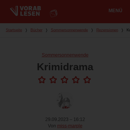
MENÜ
Hauptmenü
Du bist hier
Startseite
❭
Bücher
❭
Sommersonnenwende
❭
Rezensionen
❭
K
Sommersonnenwende
Krimidrama
29.09.2023 – 16:12
Von
miss-marple