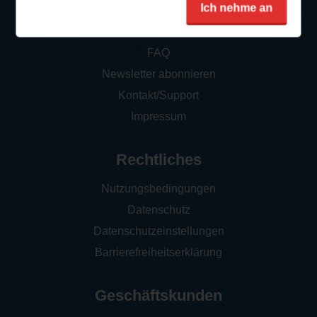
Service
Ich nehme an
So funktioniert‘s
FAQ
Newsletter abonnieren
Kontakt/Support
Impressum
Rechtliches
Nutzungsbedingungen
Datenschutz
Datenschutzeinstellungen
Barrierefreiheitserklärung
Geschäftskunden