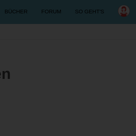
BÜCHER
FORUM
SO GEHT'S
en