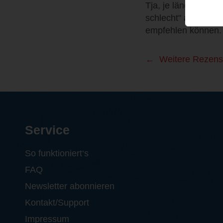
Tja, je länger ich 
schlecht" aber es is
empfehlen können.
Weitere Rezens
Service
So funktioniert‘s
FAQ
Newsletter abonnieren
Kontakt/Support
Impressum