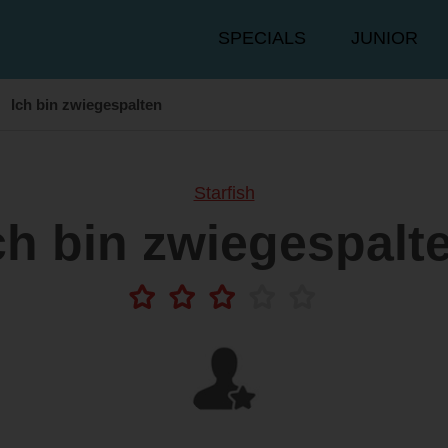
Hauptmenü
SPECIALS
JUNIOR
❭
Ich bin zwiegespalten
Starfish
ch bin zwiegespalt