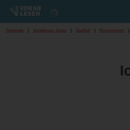
Du bist hier
Startseite
❭
Vorablesen Junior
❭
Starfish
❭
Rezensionen
I