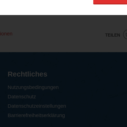
lausche, desto mehr komme ich rein und finde die Geschic
t definitiv nicht mein liebstes Buch und ich werde es leid
ionen
TEILEN
Rechtliches
Nutzungsbedingungen
Datenschutz
Datenschutzeinstellungen
Barrierefreiheitserklärung