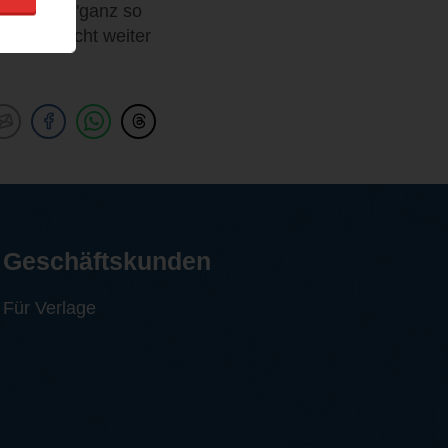
hte nicht "ganz so
er auch nicht weiter
Geschäftskunden
Für Verlage