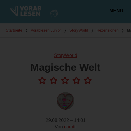
MENÜ
Hauptmenü
Du bist hier
Startseite
❭
Vorablesen Junior
❭
StoryWorld
❭
Rezensionen
❭
Ma
StoryWorld
Magische Welt
29.08.2022 – 14:01
Von
carotti