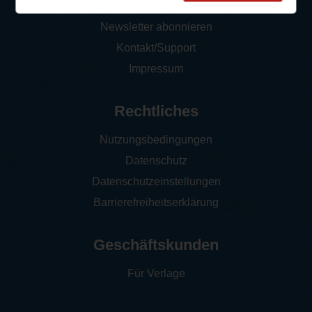
FAQ
Newsletter abonnieren
Kontakt/Support
Impressum
Rechtliches
Nutzungsbedingungen
Datenschutz
Datenschutzeinstellungen
Barrierefreiheitserklärung
Geschäftskunden
Für Verlage