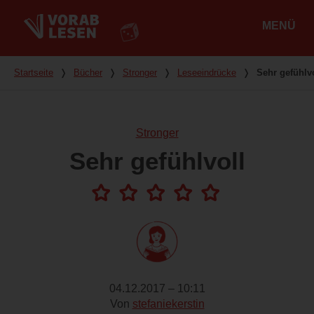
MENÜ
Hauptmenü
Du bist hier
Startseite
❭
Bücher
❭
Stronger
❭
Leseeindrücke
❭
Sehr gefühlv
Stronger
Sehr gefühlvoll
04.12.2017 – 10:11
Von
stefaniekerstin