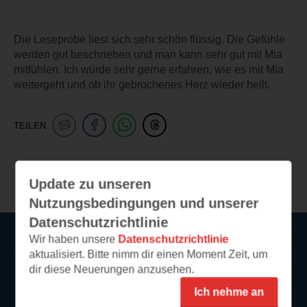
Die Leseprobe liest sich sehr schön flüssig. Die Gefühle
werden gut beschrieben und man kann sehr gut mit Mia
mitfühlen. Ich würde sehr gerne erfahren, wie es mit Mia
weitergeht und ob ihr gebrochenes Herz wieder heilt.
TEILEN
Weitere Leseeindrücke
Update zu unseren
Nutzungsbedingungen und unserer
Datenschutzrichtlinie
Wir haben unsere
Datenschutzrichtlinie
aktualisiert. Bitte nimm dir einen Moment Zeit, um
Service
dir diese Neuerungen anzusehen.
Ich nehme an
So funktioniert‘s