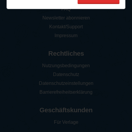
So funktioniert‘s
FAQ
Newsletter abonnieren
Kontakt/Support
Impressum
Rechtliches
Nutzungsbedingungen
Datenschutz
Datenschutzeinstellungen
Barrierefreiheitserklärung
Geschäftskunden
Für Verlage