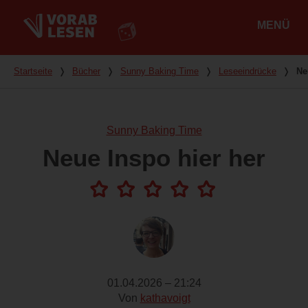
MENÜ
Hauptmenü
Du bist hier
Startseite
❭
Bücher
❭
Sunny Baking Time
❭
Leseeindrücke
❭
Ne
Sunny Baking Time
Neue Inspo hier her
01.04.2026 – 21:24
Von
kathavoigt