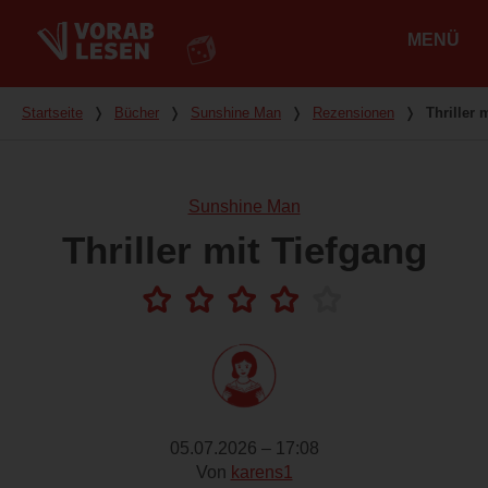
MENÜ
Hauptmenü
Du bist hier
Startseite
❭
Bücher
❭
Sunshine Man
❭
Rezensionen
❭
Thriller 
Sunshine Man
Thriller mit Tiefgang
05.07.2026 – 17:08
Von
karens1