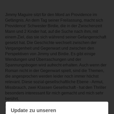
Jimmy Maguire sitzt für den Mord an Providence im
Gefängnis. An dem Tag seiner Freilassung, macht sich
Providence' Schwester Birdie, die in der Zwischenzeit
Mann und 2 Kinder hat, auf die Suche nach ihm, mit
einem Ziel, das sie sich während seiner Gefangenschaft
gesetzt hat. Die Geschichte wechselt zwischen der
Vergangenheit und Gegenwart und zwischen den
Perspektiven von Jimmy und Birdie. Es gibt einige
Wendungen und Überraschungen und der
Spannungsbogen wird aufrecht erhalten. Auch wenn der
Roman nicht in der Gegenwart spielt, sind die Themen,
die angesprochen werden leider noch immer höchst
relevant. Diese sozial-gesellschaftliche Ebene - Armut,
Missbrauch, zwei Klassen Gesellschaft - hat den Thriller
besonders interessant für mich gemacht und mich sehr
berührt.
Als einzigen Kritikpunkt würde ich sagen, dass der
Update zu unseren
Roman teilweise etwas "langsam" ist. Ansonsten fand ich