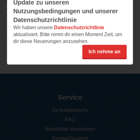
Update zu unseren
begeistert, das sofort die Neugierde auf
außergewöhnliche Naturphänomene und ihre
Nutzungsbedingungen und unserer
Geheimnisse weckt.
Datenschutzrichtlinie
Wir haben unsere
Datenschutzrichtlinie
aktualisiert. Bitte nimm dir einen Moment Zeit, um
TEILEN
dir diese Neuerungen anzusehen.
Ich nehme an
Weitere Rezensionen
Service
So funktioniert‘s
FAQ
Newsletter abonnieren
Kontakt/Support