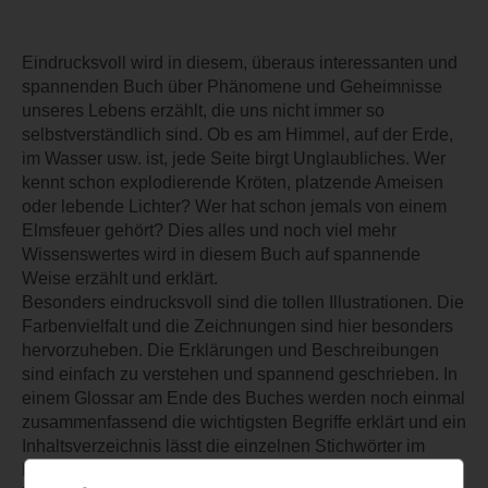
Eindrucksvoll wird in diesem, überaus interessanten und
spannenden Buch über Phänomene und Geheimnisse
unseres Lebens erzählt, die uns nicht immer so
selbstverständlich sind. Ob es am Himmel, auf der Erde,
im Wasser usw. ist, jede Seite birgt Unglaubliches. Wer
kennt schon explodierende Kröten, platzende Ameisen
oder lebende Lichter? Wer hat schon jemals von einem
Elmsfeuer gehört? Dies alles und noch viel mehr
Wissenswertes wird in diesem Buch auf spannende
Weise erzählt und erklärt.
Besonders eindrucksvoll sind die tollen Illustrationen. Die
Farbenvielfalt und die Zeichnungen sind hier besonders
hervorzuheben. Die Erklärungen und Beschreibungen
sind einfach zu verstehen und spannend geschrieben. In
einem Glossar am Ende des Buches werden noch einmal
zusammenfassend die wichtigsten Begriffe erklärt und ein
Inhaltsverzeichnis lässt die einzelnen Stichwörter im
Buch rasch finden. Besonders bin ich vom Cover