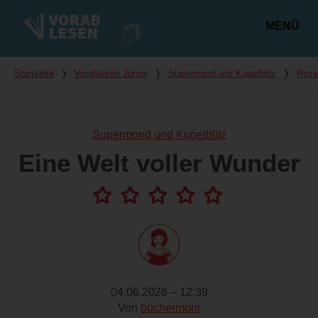
MENÜ
Hauptmenü
Du bist hier
Startseite
❭
Vorablesen Junior
❭
Supermond und Kugelblitz
❭
Reze
Supermond und Kugelblitz
Eine Welt voller Wunder
04.06.2026 – 12:39
Von
büchermoni