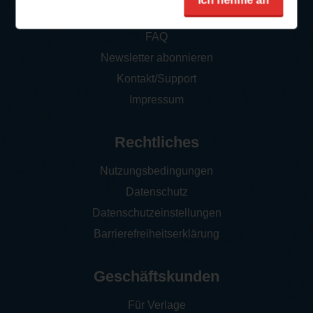
Ich nehme an
So funktioniert‘s
FAQ
Newsletter abonnieren
Kontakt/Support
Impressum
Rechtliches
Nutzungsbedingungen
Datenschutz
Datenschutzeinstellungen
Barrierefreiheitserklärung
Geschäftskunden
Für Verlage