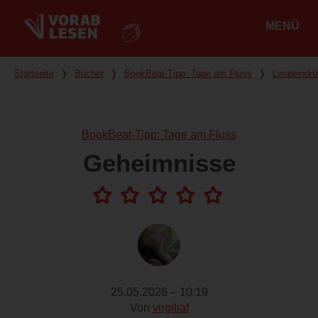
MENÜ
Hauptmenü
Du bist hier
Startseite
❭
Bücher
❭
BookBeat-Tipp: Tage am Fluss
❭
Leseeindr
BookBeat-Tipp: Tage am Fluss
Geheimnisse
25.05.2026 – 10:19
Von
virgiliaf