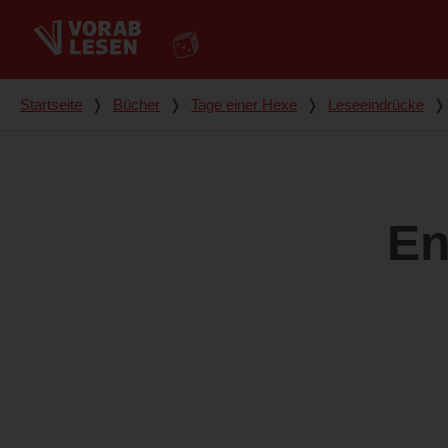
Du bist hier
Startseite
❭
Bücher
❭
Tage einer Hexe
❭
Leseeindrücke
❭
En