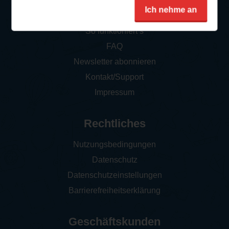
Service
Ich nehme an
So funktioniert‘s
FAQ
Newsletter abonnieren
Kontakt/Support
Impressum
Rechtliches
Nutzungsbedingungen
Datenschutz
Datenschutzeinstellungen
Barrierefreiheitserklärung
Geschäftskunden