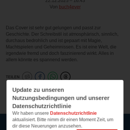
22.12.2025 – 16:43
Von
buch4ever
Das Cover ist sehr gut gelungen und passt zur
Geschichte. Der Schreibstil ist atmosphärisch, sinnlich,
durchaus bedrohlich und ist gepaart mit Magie,
Machtspielen und Geheimnissen. Es ist eine Welt, die
irgendwie fremd und doch faszinierend wirkt. Alles in
allem könnte es spannend werden.
TEILEN
Update zu unseren
Weitere Leseeindrücke
Nutzungsbedingungen und unserer
Datenschutzrichtlinie
Wir haben unsere
Datenschutzrichtlinie
aktualisiert. Bitte nimm dir einen Moment Zeit, um
dir diese Neuerungen anzusehen.