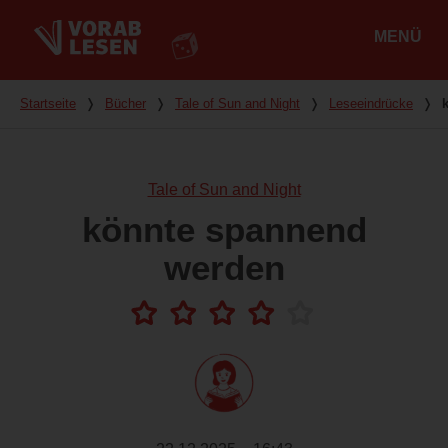
MENÜ
Hauptmenü
Du bist hier
Startseite
❭
Bücher
❭
Tale of Sun and Night
❭
Leseeindrücke
❭
Tale of Sun and Night
könnte spannend
werden