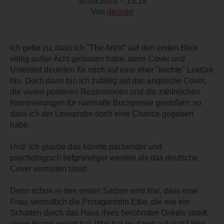
30.03.2026 – 15:19
Von
desirée
Ich gebe zu, dass ich "The Artist" auf den ersten Blick
völlig außer Acht gelassen habe, denn Cover und
Untertitel deuteten für mich auf eine eher "leichte" Lektüre
hin. Doch dann bin ich zufällig auf das englische Cover,
die vielen positiven Rezensionen und die zahlreichen
Nominierungen für namhafte Buchpreise gestoßen, so
dass ich der Leseprobe doch eine Chance gegeben
habe.
Und: Ich glaube das könnte packender und
psychologisch tiefgründiger werden als das deutsche
Cover vermuten lässt!
Denn schon in den ersten Sätzen wird klar, dass eine
Frau, vermutlich die Protagonistin Ettie, die wie ein
Schatten durch das Haus ihres berühmten Onkels streift,
einen Brand gelegt hat. Was hat es damit auf sich? Wie