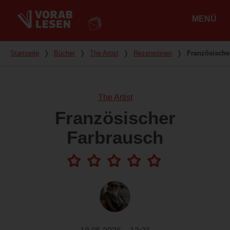
MENÜ
Hauptmenü
Du bist hier
Startseite
❭
Bücher
❭
The Artist
❭
Rezensionen
❭
Französische
The Artist
Französischer
Farbrausch