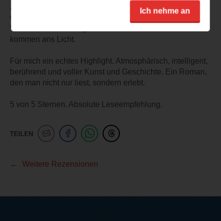
zum Schluss spannend. Immer wieder wollte ich wissen,
Ich nehme an
wie es weitergeht. Was passiert mit diesen Menschen.
Welche Entscheidungen treffen sie. Welche Wahrheiten
kommen ans Licht.
Für mich ein echtes Highlight. Atmosphärisch, intelligent,
berührend und voller Kunst und Geschichte. Ein Roman,
den man nicht nur liest, sondern erlebt.
5 von 5 Sternen. Absolute Leseempfehlung.
TEILEN
Weitere Rezensionen