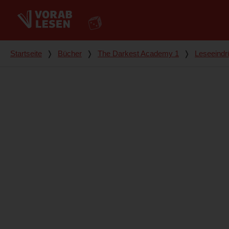
Du bist hier
Startseite
❭
Bücher
❭
The Darkest Academy 1
❭
Leseeindr