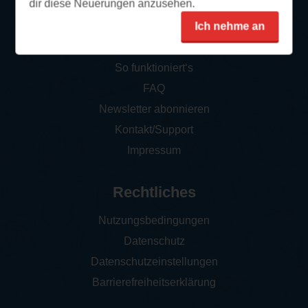
dir diese Neuerungen anzusehen.
Ich nehme an
Service
So funktioniert‘s
FAQ
Newsletter abonnieren
Kontakt/Support
Impressum
Rechtliches
Nutzungsbedingungen
Datenschutz
Datenschutzeinstellungen
Barrierefreiheitserklärung