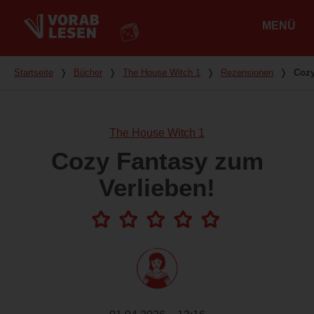
MENÜ
Hauptmenü
Du bist hier
Startseite
❭
Bücher
❭
The House Witch 1
❭
Rezensionen
❭
Cozy
The House Witch 1
Cozy Fantasy zum
Verlieben!