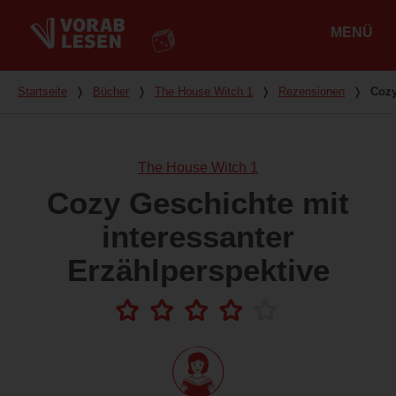
MENÜ
Hauptmenü
Du bist hier
Startseite
❭
Bücher
❭
The House Witch 1
❭
Rezensionen
❭
Cozy
The House Witch 1
Cozy Geschichte mit
interessanter
Erzählperspektive