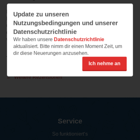
Die Charaktere wurden vielschichtig aufgebaut und
Update zu unseren
kommen alle mit ihren eigenen Hintergründen, Hürden
Nutzungsbedingungen und unserer
und Zweifeln. Die Welt baut sich langsam auf und auch
Datenschutzrichtlinie
der Hexen/ Magierkonflikt hat mir gut gefallen - genauso
wie Kraken als süßen Sidekick.
Wir haben unsere
Datenschutzrichtlinie
aktualisiert. Bitte nimm dir einen Moment Zeit, um
dir diese Neuerungen anzusehen.
TEILEN
Ich nehme an
Weitere Rezensionen
Service
So funktioniert‘s