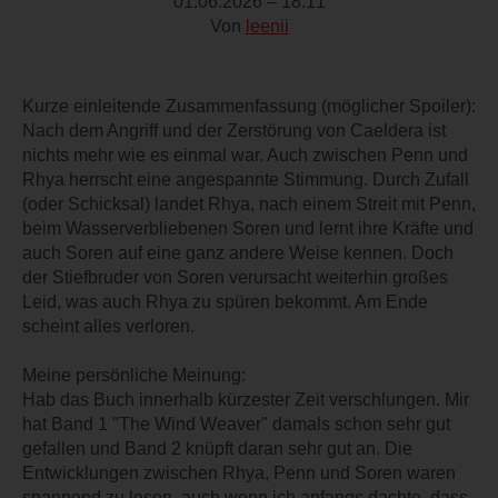
01.06.2026 – 18:11
Von
leenii
Kurze einleitende Zusammenfassung (möglicher Spoiler):
Nach dem Angriff und der Zerstörung von Caeldera ist
nichts mehr wie es einmal war. Auch zwischen Penn und
Rhya herrscht eine angespannte Stimmung. Durch Zufall
(oder Schicksal) landet Rhya, nach einem Streit mit Penn,
beim Wasserverbliebenen Soren und lernt ihre Kräfte und
auch Soren auf eine ganz andere Weise kennen. Doch
der Stiefbruder von Soren verursacht weiterhin großes
Leid, was auch Rhya zu spüren bekommt. Am Ende
scheint alles verloren.
Meine persönliche Meinung:
Hab das Buch innerhalb kürzester Zeit verschlungen. Mir
hat Band 1 "The Wind Weaver" damals schon sehr gut
gefallen und Band 2 knüpft daran sehr gut an. Die
Entwicklungen zwischen Rhya, Penn und Soren waren
spannend zu lesen, auch wenn ich anfangs dachte, dass