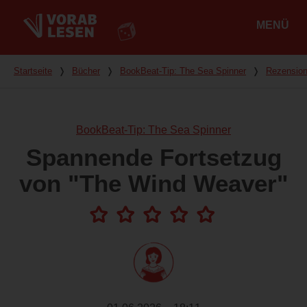
MENÜ
Hauptmenü
Du bist hier
Startseite
❭
Bücher
❭
BookBeat-Tip: The Sea Spinner
❭
Rezensio
BookBeat-Tip: The Sea Spinner
Spannende Fortsetzug
von "The Wind Weaver"