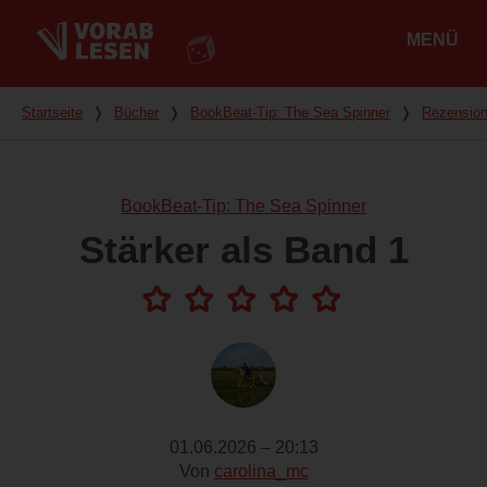
MENÜ
Hauptmenü
Du bist hier
Startseite
❭
Bücher
❭
BookBeat-Tip: The Sea Spinner
❭
Rezensio
BookBeat-Tip: The Sea Spinner
Stärker als Band 1
01.06.2026 – 20:13
Von
carolina_mc