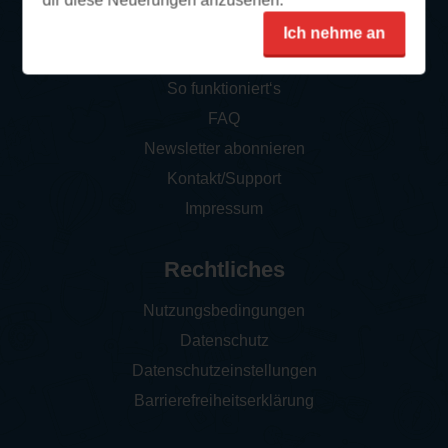
dir diese Neuerungen anzusehen.
Ich nehme an
Service
So funktioniert‘s
FAQ
Newsletter abonnieren
Kontakt/Support
Impressum
Rechtliches
Nutzungsbedingungen
Datenschutz
Datenschutzeinstellungen
Barrierefreiheitserklärung