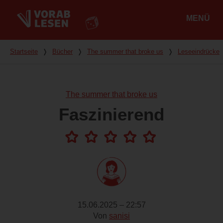
MENÜ
Hauptmenü
Du bist hier
Startseite
❭
Bücher
❭
The summer that broke us
❭
Leseeindrücke
The summer that broke us
Faszinierend
15.06.2025 – 22:57
Von
sanisi