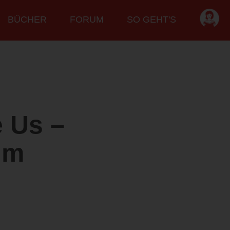
BÜCHER
FORUM
SO GEHT'S
 Us –
um