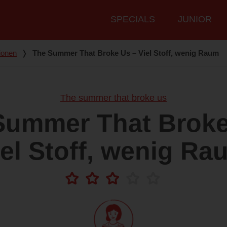
Hauptmenü
SPECIALS
JUNIOR
ionen
❭
The Summer That Broke Us – Viel Stoff, wenig Raum
The summer that broke us
Summer That Broke
iel Stoff, wenig Ra