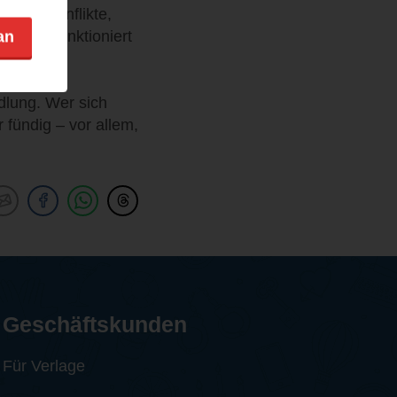
amilienkonflikte,
ingen, funktioniert
an
 solides
lung. Wer sich
r fündig – vor allem,
Geschäftskunden
Für Verlage