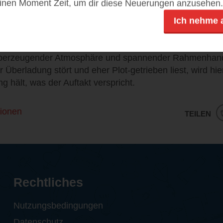
einen Moment Zeit, um dir diese Neuerungen anzusehen.
ematische Überfrachtung: Verlust, psychische Belastung, F
ckungen – all das in einem eher kurzen Roman unterzubr
Ich nehme 
hemen bleiben skizziert, statt entfaltet.
hat Broke Us ist ein schnell zu lesendes, handwerklich
berzeugender Atmosphäre und spannender Rahmenhand
 Überladung stört und eher Plot-getrieben liest, wird hie
g hält, was der Auftakt verspricht.
ionen
TEILEN
Rechtliches
Nutzungsbedingungen
Datenschutz