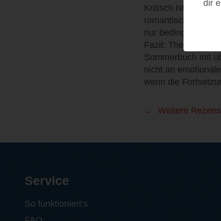
dir 
Kritisch ist die th
romantische Verstri
nur bedingt. Viele T
Fazit: The Summer T
Sommerbuch mit ü
nicht an emotionaler
wenn die Fortsetzun
Weitere Rezens
Service
So funktioniert‘s
FAQ