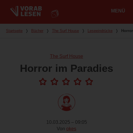
MENÜ
Hauptmenü
Du bist hier
Startseite
❭
Bücher
❭
The Surf House
❭
Leseeindrücke
❭
Horror
The Surf House
Horror im Paradies
10.03.2025 – 09:05
Von
okes