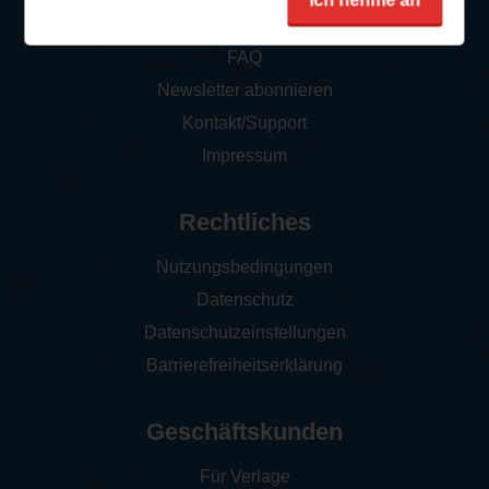
Ich nehme an
So funktioniert‘s
FAQ
Newsletter abonnieren
Kontakt/Support
Impressum
Rechtliches
Nutzungsbedingungen
Datenschutz
Datenschutzeinstellungen
Barrierefreiheitserklärung
Geschäftskunden
Für Verlage